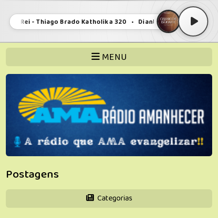
te do Rei - Thiago Brado Katholika 320 • Diante do Rei - Thiago B
MENU
Postagens
Categorias