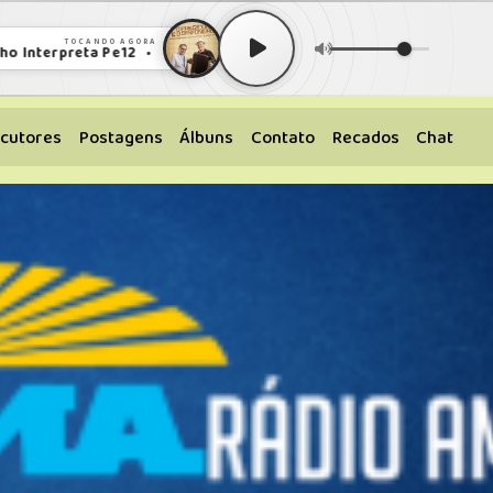
TOCANDO AGORA
 Interpreta Pe12 • O Pregador e o Sanfoneiro Fabio Carneirinho I
cutores
Postagens
Álbuns
Contato
Recados
Chat